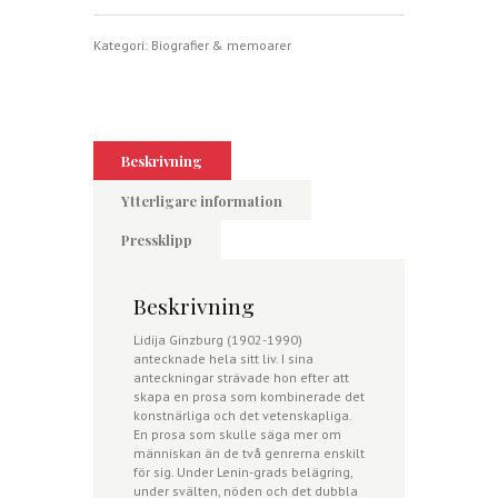
belägringen
mängd
Kategori:
Biografier & memoarer
Beskrivning
Ytterligare information
Pressklipp
Beskrivning
Lidija Ginzburg (1902-1990)
antecknade hela sitt liv. I sina
anteckningar strävade hon efter att
skapa en prosa som kombinerade det
konstnärliga och det vetenskapliga.
En prosa som skulle säga mer om
människan än de två genrerna enskilt
för sig. Under Lenin-grads belägring,
under svälten, nöden och det dubbla