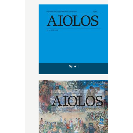
Spår I