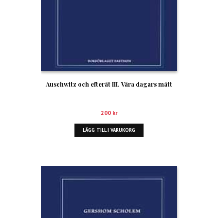
Auschwitz och efteråt III. Våra dagars mått
200
kr
LÄGG TILL I VARUKORG