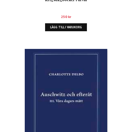
250
kr
LÄGG TILL I VARUKORG