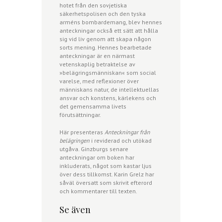
hotet från den sovjetiska
säkerhetspolisen och den tyska
arméns bombardemang, blev hennes
anteckningar också ett sätt att hålla
sig vid liv genom att skapa någon
sorts mening. Hennes bearbetade
anteckningar är en närmast
vetenskaplig betraktelse av
»belägringsmänniskan« som social
varelse, med reflexioner över
människans natur, de intellektuellas
ansvar och konstens, kärlekens och
det gemensamma livets
förutsättningar.
Här presenteras
Anteckningar från
belägringen
i reviderad och utökad
utgåva. Ginzburgs senare
anteckningar om boken har
inkluderats, något som kastar ljus
över dess tillkomst. Karin Grelz har
såväl översatt som skrivit efterord
och kommentarer till texten.
Se även