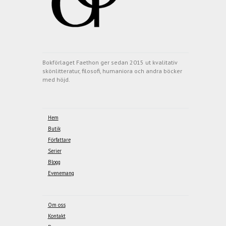
Bokförlaget Faethon ger sedan 2015 ut kvalitativ
skönlitteratur, filosofi, humaniora och andra böcker
med höjd.
Hem
Butik
Författare
Serier
Blogg
Evenemang
Om oss
Kontakt