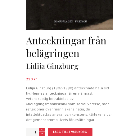
Anteckningar från
belägringen
Lidija Ginzburg
210
kr
Lidija Ginzburg (1902-1990) antecknade hela sitt
liv. Hennes anteckningar är en närmast
vetenskaplig betraktelse av
»belägringsmänniskan« som social varelse, med
reflexioner över människans natur, de
intellektuellas ansvar och konstens, kärlekens och
det gemensamma livets förutsättningar.
Anteckningar
LÄGG TILL I VARUKORG
från