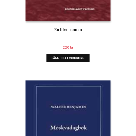
En liten roman
220
kr
LÄGG TILL I VARUKORG