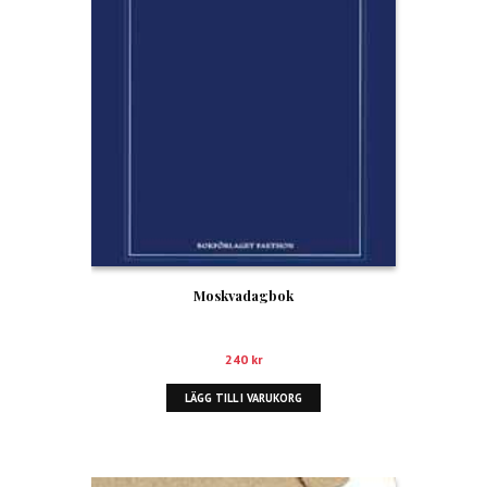
Moskvadagbok
240
kr
LÄGG TILL I VARUKORG