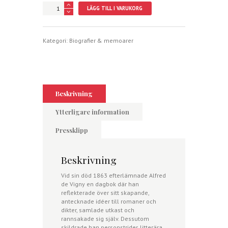
En
LÄGG TILL I VARUKORG
diktares
dagbok
mängd
Kategori:
Biografier & memoarer
Beskrivning
Ytterligare information
Pressklipp
Beskrivning
Vid sin död 1863 efterlämnade Alfred
de Vigny en dagbok där han
reflekterade över sitt skapande,
antecknade idéer till romaner och
dikter, samlade utkast och
rannsakade sig själv. Dessutom
skildrade han personstrider, litterära