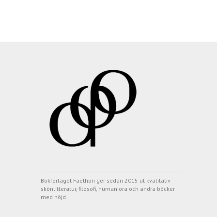
Bokförlaget Faethon ger sedan 2015 ut kvalitativ
skönlitteratur, filosofi, humaniora och andra böcker
med höjd.