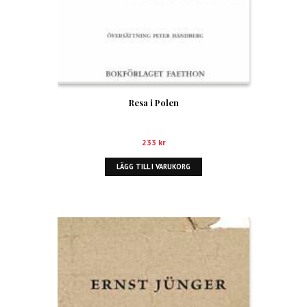
Resa i Polen
233
kr
LÄGG TILL I VARUKORG