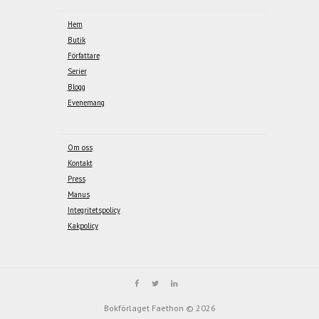
Hem
Butik
Författare
Serier
Blogg
Evenemang
Om oss
Kontakt
Press
Manus
Integritetspolicy
Kakpolicy
Vi använder kakor för att ge dig bästa möjliga upplevelse på sajten. Genom att
fortsätta godkänner du vår
kakpolicy
.
OK
Bokförlaget Faethon © 2026