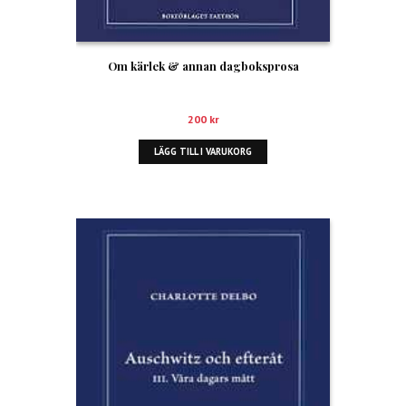
Om kärlek & annan dagboksprosa
200
kr
LÄGG TILL I VARUKORG