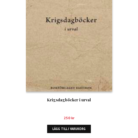
Krigsdagböcker i urval
250
kr
LÄGG TILL I VARUKORG