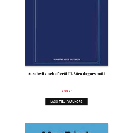
Auschwitz och efteråt III. Våra dagars mått
200
kr
LÄGG TILL I VARUKORG