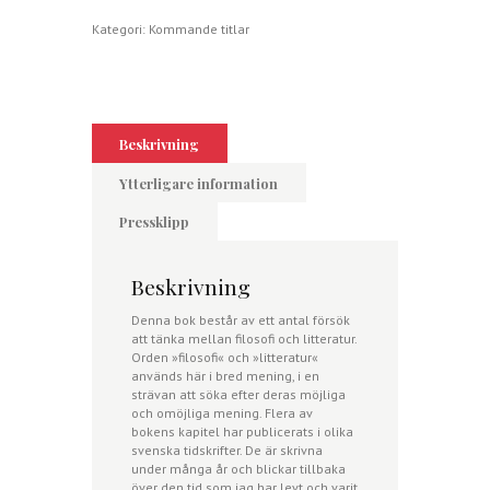
Försök
mellan
Kategori:
Kommande titlar
filosofi
och
litteratur
mängd
Beskrivning
Ytterligare information
Pressklipp
Beskrivning
Denna bok består av ett antal försök
att tänka mellan filosofi och litteratur.
Orden »filosofi« och »litteratur«
används här i bred mening, i en
strävan att söka efter deras möjliga
och omöjliga mening. Flera av
bokens kapitel har publicerats i olika
svenska tidskrifter. De är skrivna
under många år och blickar tillbaka
över den tid som jag har levt och varit