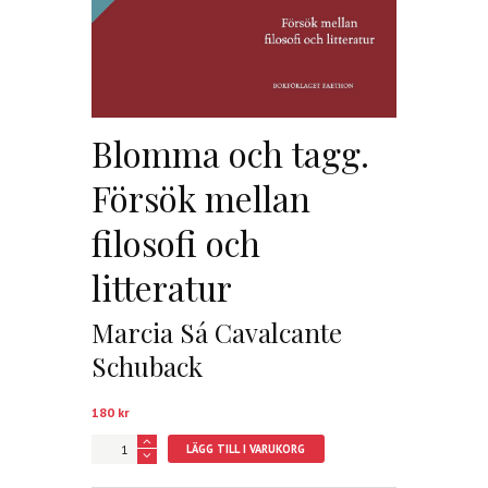
Blomma och tagg.
Försök mellan
filosofi och
litteratur
Marcia Sá Cavalcante
Schuback
180
kr
Blomma
LÄGG TILL I VARUKORG
och
tagg.