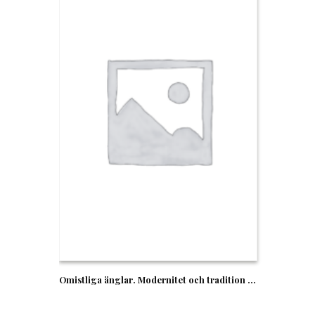
Omistliga änglar. Modernitet och tradition hos Kafka, Benjamin och Scholem