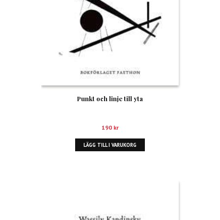
Punkt och linje till yta
190
kr
LÄGG TILL I VARUKORG