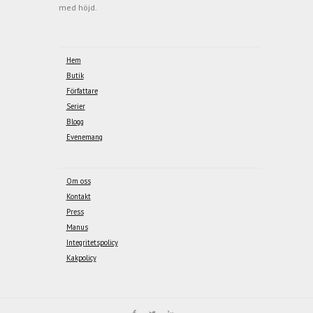
med höjd.
Hem
Butik
Författare
Serier
Blogg
Evenemang
Om oss
Kontakt
Press
Manus
Integritetspolicy
Kakpolicy
Vi använder kakor för att ge dig bästa möjliga upplevelse på sajten. Genom att