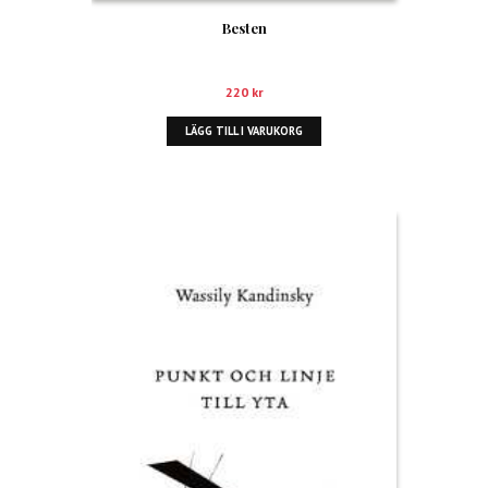
Besten
220
kr
LÄGG TILL I VARUKORG