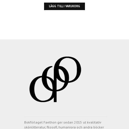
LÄGG TILL I VARUKORG
Bokförlaget Faethon ger sedan 2015 ut kvalitativ
skönlitteratur, filosofi, humaniora och andra böcker