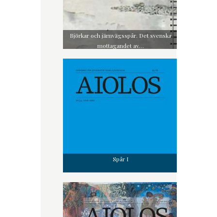
Björkar och järnvägsspår. Det svenska
mottagandet av…
Spår I