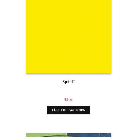
Spår II
95
kr
LÄGG TILL I VARUKORG