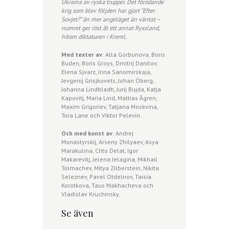
Ukraina av ryska trupper. Det förödande
krig som blev följden har gjort ”Efter
Sovjet?” än mer angeläget än väntat –
numret ger röst åt ett annat Ryssland,
hitom diktaturen i Kreml.
Med texter av
: Alla Gorbunova, Boris
Buden, Boris Groys, Dmitrij Danilov,
Elena Sjvarz, Irina Sanomirskaja,
Jevgenij Grisjkovets, Johan Öberg,
Johanna Lindbladh, Jurij Bujda, Katja
Kapovitj, Maria Lind, Mattias Ågren,
Maxim Grigoriev, Tatjana Moskvina,
Tora Lane och Viktor Pelevin.
Och med konst av
: Andrej
Monastyrskij, Arseny Zhilyaev, Asya
Marakulina, Chto Delat, Igor
Makarevitj, Jelena Jelagina, Mikhail
Tolmachev, Mitya Zilberstein, Nikita
Seleznev, Pavel Otdelnov, Taisia
Korotkova, Taus Makhacheva och
Vladislav Kruchinsky.
Se även