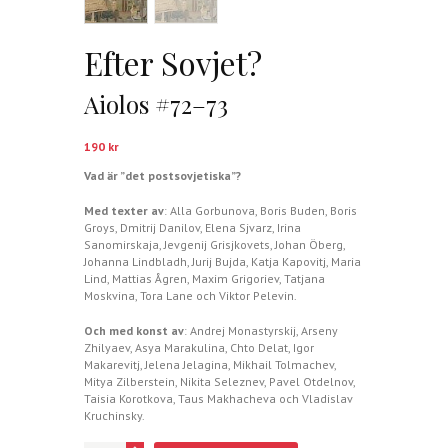
Efter Sovjet?
Aiolos #72–73
190
kr
Vad är ”det postsovjetiska”?
Med texter av
: Alla Gorbunova, Boris Buden, Boris
Groys, Dmitrij Danilov, Elena Sjvarz, Irina
Sanomirskaja, Jevgenij Grisjkovets, Johan Öberg,
Johanna Lindbladh, Jurij Bujda, Katja Kapovitj, Maria
Lind, Mattias Ågren, Maxim Grigoriev, Tatjana
Moskvina, Tora Lane och Viktor Pelevin.
Och med konst av
: Andrej Monastyrskij, Arseny
Zhilyaev, Asya Marakulina, Chto Delat, Igor
Makarevitj, Jelena Jelagina, Mikhail Tolmachev,
Mitya Zilberstein, Nikita Seleznev, Pavel Otdelnov,
Taisia Korotkova, Taus Makhacheva och Vladislav
Kruchinsky.