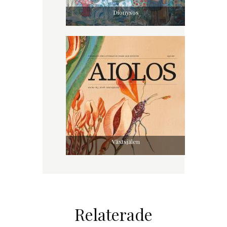
Dionysos
Växtsjälen
Relaterade