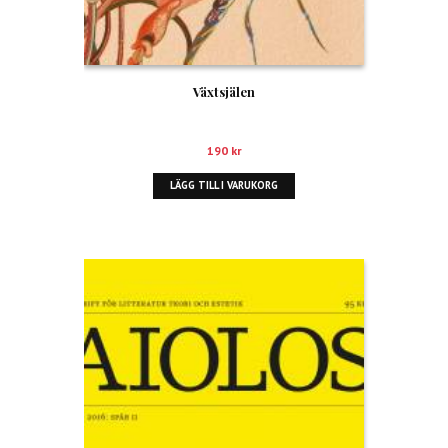
Växtsjälen
190
kr
LÄGG TILL I VARUKORG