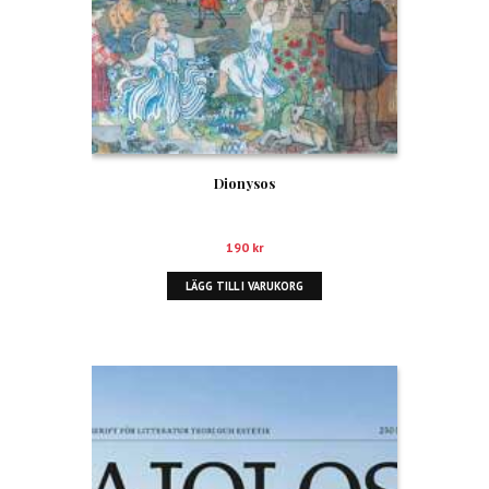
Dionysos
190
kr
LÄGG TILL I VARUKORG