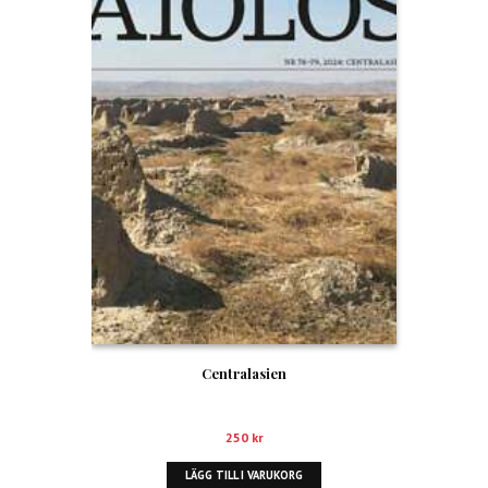
Centralasien
250
kr
LÄGG TILL I VARUKORG