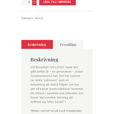
Efter
LÄGG TILL I VARUKORG
Sovjet?
mängd
Kategori:
Aiolos
Beskrivning
Pressklipp
Beskrivning
Vid årsskiftet 2021/2022 hade det
gått trettio år – en generation – sedan
Sovjetunionens fall. Det här numret
tar detta ”jubileum” som en
anledning att ställa frågan om hur
det så kallat ”postsovjetiska” kommer
till uttryck i samtida rysk litteratur och
konst. Vad innebär det idag att
befinna sig ”efter Sovjet”?
Medan numret var på tryck invaderades