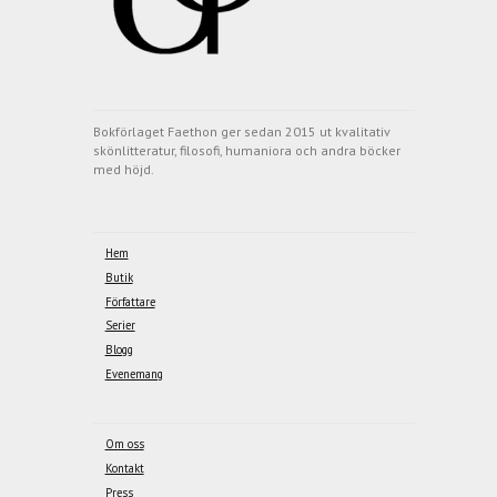
Bokförlaget Faethon ger sedan 2015 ut kvalitativ
skönlitteratur, filosofi, humaniora och andra böcker
med höjd.
Hem
Butik
Författare
Serier
Blogg
Evenemang
Om oss
Kontakt
Press