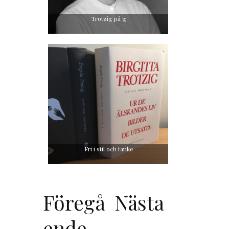
Trotzig på g
Fri i stil och tanke
Föregå
Nästa
ende