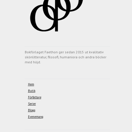
Bokförlaget Faethon ger sedan 2015 ut kvalitativ
skönlitteratur, filosofi, humaniora och andra böcker
med höjd.
Hem
Butik
Författare
Serier
Blogg
Evenemang