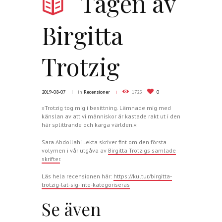
Tagen av
Birgitta
Trotzig
2019-08-07
in
Recensioner
1725
0
»Trotzig tog mig i besittning. Lämnade mig med
känslan av att vi människor är kastade rakt ut i den
här splittrande och karga världen.«
Sara Abdollahi Lekta skriver fint om den första
volymen i vår utgåva av
Birgitta Trotzigs samlade
skrifter
.
Läs hela recensionen här:
https://kultur/birgitta-
trotzig-lat-sig-inte-kategoriseras
Se även