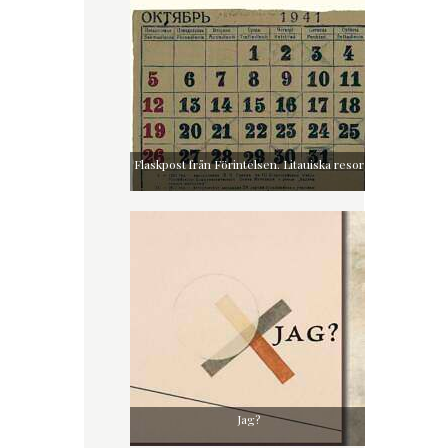
Flaskpost från Förintelsen. Litauiska resor
Jag?