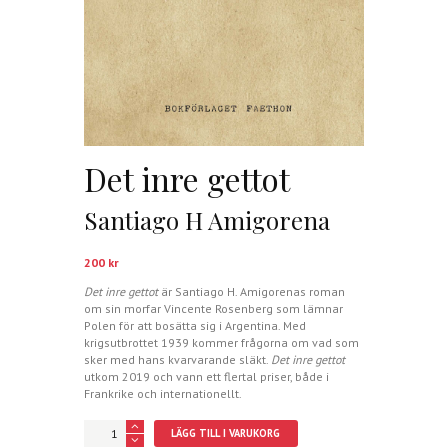
Det inre gettot
Santiago H Amigorena
200
kr
Det inre gettot
är Santiago H. Amigorenas roman
om sin morfar Vincente Rosenberg som lämnar
Polen för att bosätta sig i Argentina. Med
krigsutbrottet 1939 kommer frågorna om vad som
sker med hans kvarvarande släkt.
Det inre gettot
utkom 2019 och vann ett flertal priser, både i
Frankrike och internationellt.
Det
LÄGG TILL I VARUKORG
inre