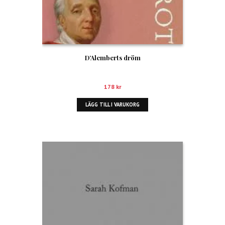
D’Alemberts dröm
178
kr
LÄGG TILL I VARUKORG