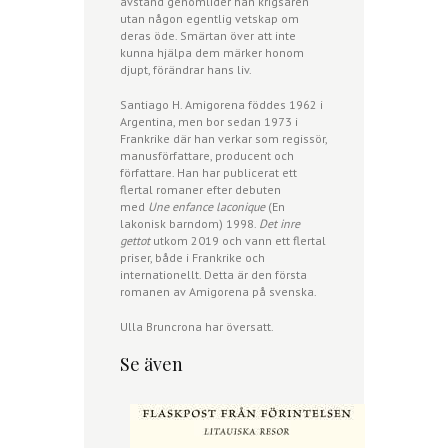
avstånd genomlider han krigsåren
utan någon egentlig vetskap om
deras öde. Smärtan över att inte
kunna hjälpa dem märker honom
djupt, förändrar hans liv.
Santiago H. Amigorena föddes 1962 i
Argentina, men bor sedan 1973 i
Frankrike där han verkar som regissör,
manusförfattare, producent och
författare. Han har publicerat ett
flertal romaner efter debuten
med
Une enfance laconique
(En
lakonisk barndom) 1998.
Det inre
gettot
utkom 2019 och vann ett flertal
priser, både i Frankrike och
internationellt. Detta är den första
romanen av Amigorena på svenska.
Ulla Bruncrona har översatt.
Se även