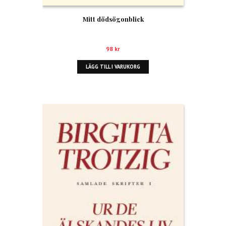
Mitt dödsögonblick
98
kr
LÄGG TILL I VARUKORG