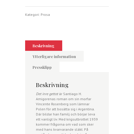
gettot
mängd
Kategori:
Prosa
Beskrivning
Ytterligare information
Pressklipp
Beskrivning
Det inre gettot
är Santiago H.
Amigorenas roman om sin morfar
Vincente Rosenberg som lämnar
Polen för att bosätta sig i Argentina.
Där bildar han familj och börjar leva
ett vanligt liv. Med krigsutbrottet 1939
kommer frågorna om vad som sker
med hans kvarvarande släkt. På