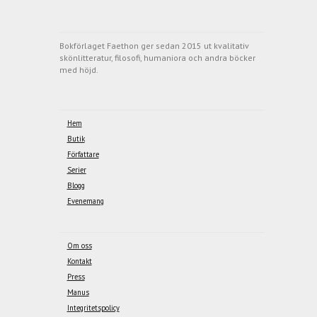
Bokförlaget Faethon ger sedan 2015 ut kvalitativ
skönlitteratur, filosofi, humaniora och andra böcker
med höjd.
Hem
Butik
Författare
Serier
Blogg
Evenemang
Om oss
Kontakt
Press
Manus
Integritetspolicy