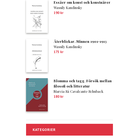
Essäer om konst och konstnärer
Wassily Kandinsky
190
kr
Återblickar. Minnen 1901-1913
Wassily Kandinsky
175
kr
Blomma och tagg. Försök mellan
filosofi och litteratur
Marcia Sá Cavalcante Schuback
180
kr
KATEGORIER