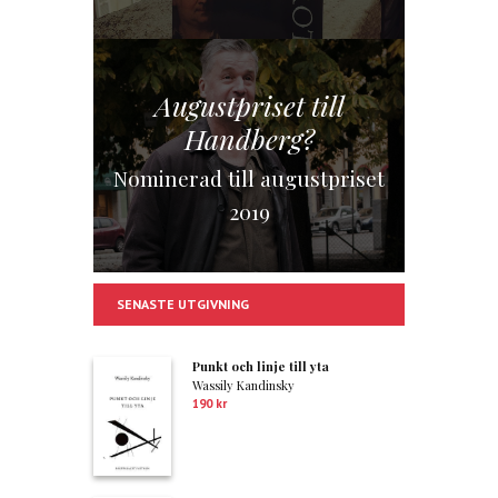
Augustpriset till
Handberg?
Nominerad till augustpriset
2019
SENASTE UTGIVNING
Punkt och linje till yta
Wassily Kandinsky
190
kr