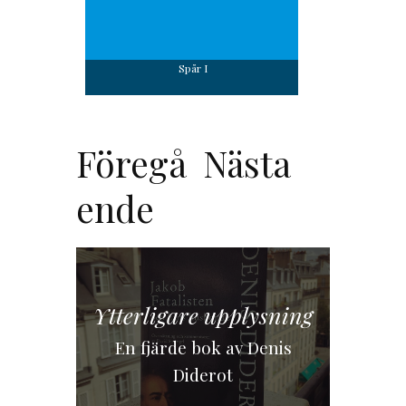
Spår I
Föregå
Nästa
ende
Ytterligare upplysning
En fjärde bok av Denis
Diderot