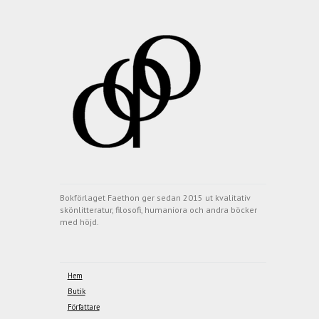
Bokförlaget Faethon ger sedan 2015 ut kvalitativ
skönlitteratur, filosofi, humaniora och andra böcker
med höjd.
Hem
Butik
Författare