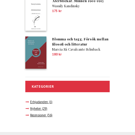
Återblickar. Minnen 1901-1913
Wassily Kandinsky
175
kr
Blomma och tagg. Försök mellan
filosofi och litteratur
Marcia Sá Cavalcante Schuback
180
kr
KATEGORIER
Erbjudanden
(1)
Nyheter
(29)
Recensioner
(36)