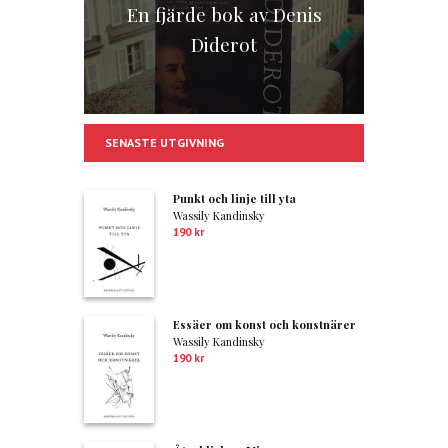
En fjärde bok av Denis
Diderot
SENASTE UTGIVNING
Punkt och linje till yta
Wassily Kandinsky
190
kr
Essäer om konst och konstnärer
Wassily Kandinsky
190
kr