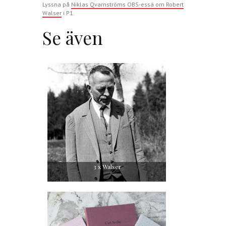
Lyssna på
Niklas Qvarnströms OBS-essä om Robert
Walser
i P1.
Se även
3 x Walser