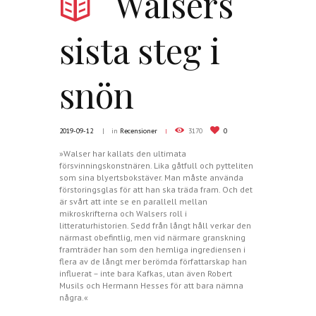
Walsers
sista steg i
snön
2019-09-12
in
Recensioner
3170
0
»Walser har kallats den ultimata
försvinningskonstnären. Lika gåtfull och pytteliten
som sina blyertsbokstäver. Man måste använda
förstoringsglas för att han ska träda fram. Och det
är svårt att inte se en parallell mellan
mikroskrifterna och Walsers roll i
litteraturhistorien. Sedd från långt håll verkar den
närmast obefintlig, men vid närmare granskning
framträder han som den hemliga ingrediensen i
flera av de långt mer berömda författarskap han
influerat – inte bara Kafkas, utan även Robert
Musils och Hermann Hesses för att bara nämna
några.«