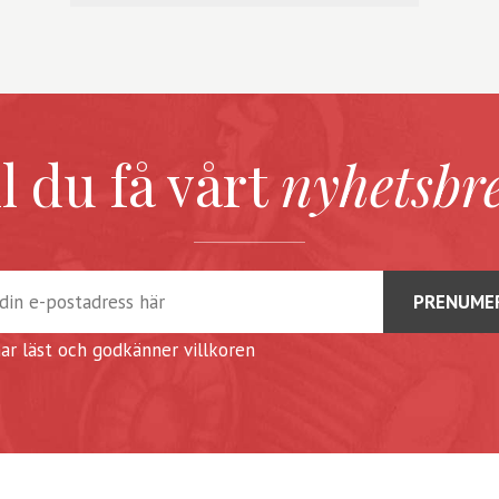
ll du få vårt
nyhetsbr
har läst och godkänner
villkoren