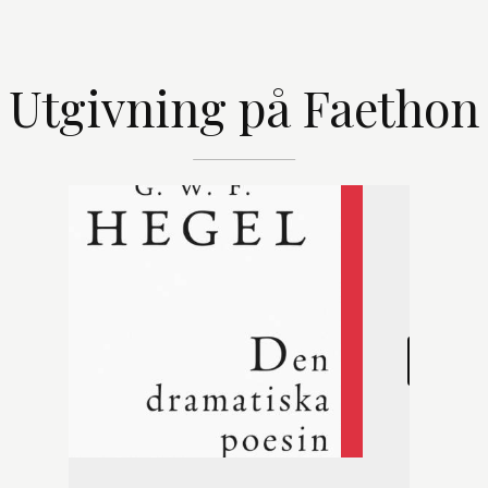
Utgivning på Faethon
Den dramat
Filosofi
,
M
De föreläsn
LEARN