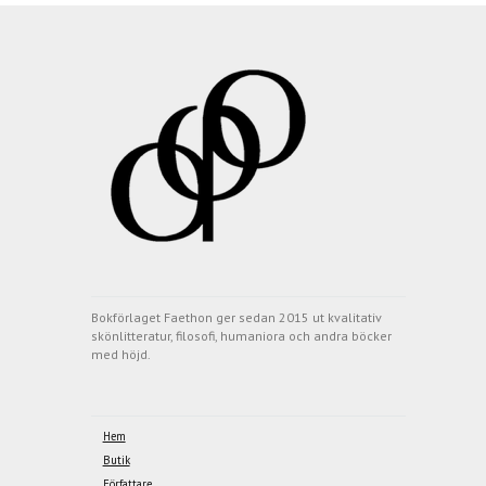
Bokförlaget Faethon ger sedan 2015 ut kvalitativ
skönlitteratur, filosofi, humaniora och andra böcker
med höjd.
Hem
Butik
Författare