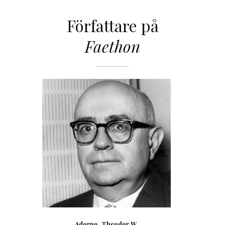
Författare på
Faethon
Adorno, Theodor W.