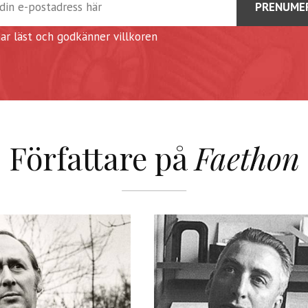
har läst och godkänner
villkoren
Författare på
Faethon