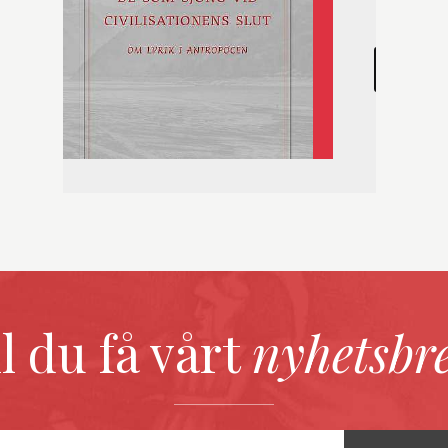
LEARN
ll du få vårt
nyhetsbr