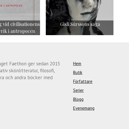
 vid civilisationens
Gisli Súrssons saga
yrik i antropocen
aget Faethon ger sedan 2015
Hem
ativ skönlitteratur, filosofi,
Butik
ra och andra böcker med
Författare
Serier
Blogg
Evenemang