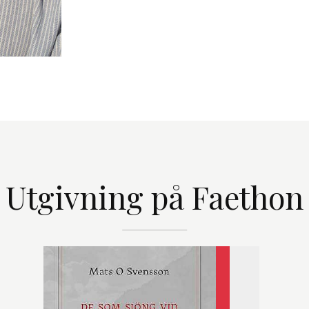
Utgivning på Faethon
De som sjön
Essäistik
,
I denna ess