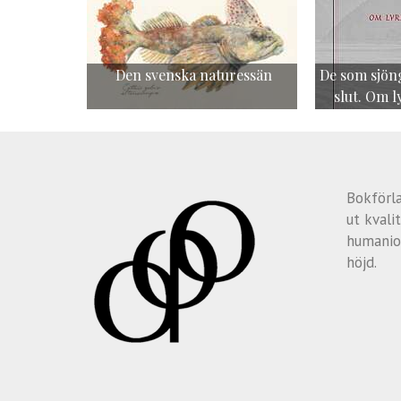
Den svenska naturessän
De som sjöng
slut. Om l
Bokförl
ut kvalit
humanio
höjd.