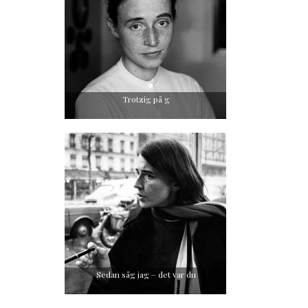
Trotzig på g
Sedan såg jag – det var du