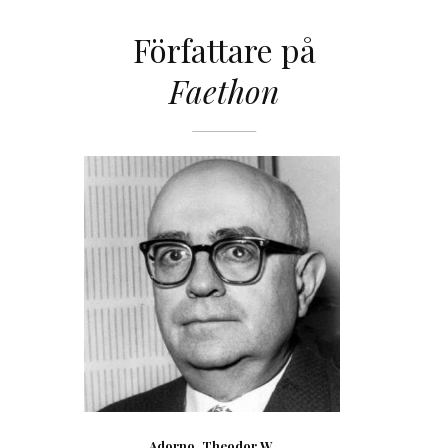
Författare på
Faethon
Adorno, Theodor W.