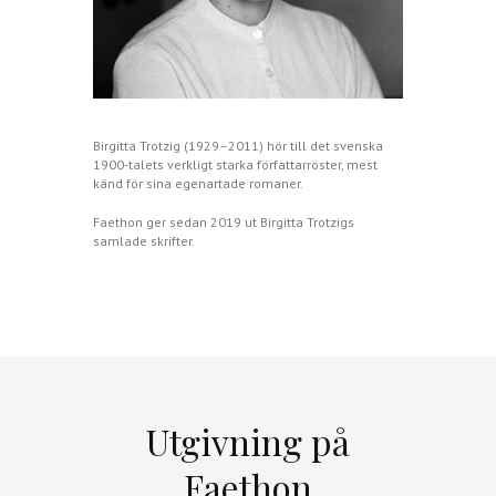
Birgitta Trotzig (1929–2011) hör till det svenska
1900-talets verkligt starka författarröster, mest
känd för sina egenartade romaner.
Faethon ger sedan 2019 ut Birgitta Trotzigs
samlade skrifter.
Utgivning på
Faethon