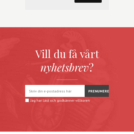
Vill du få vårt
nyhetsbrev
?
Jag har läst och godkänner
villkoren