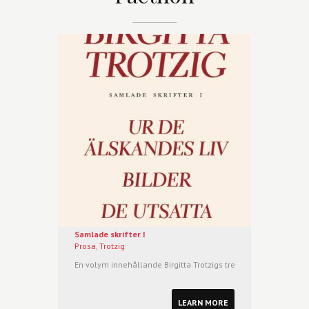
Samlade skrifter I
Prosa
,
Trotzig
En volym innehållande Birgitta Trotzigs tre första böcker:
Ur d
LEARN MORE