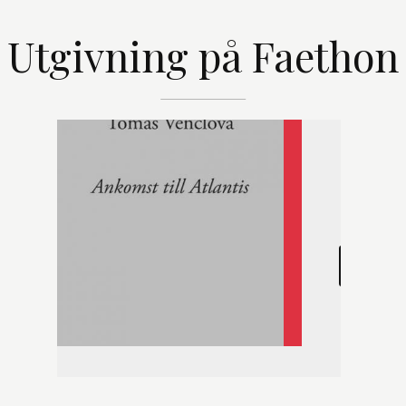
Utgivning på Faethon
Ankomst til
Lyrik
,
Poes
Tomas Venc
LEARN