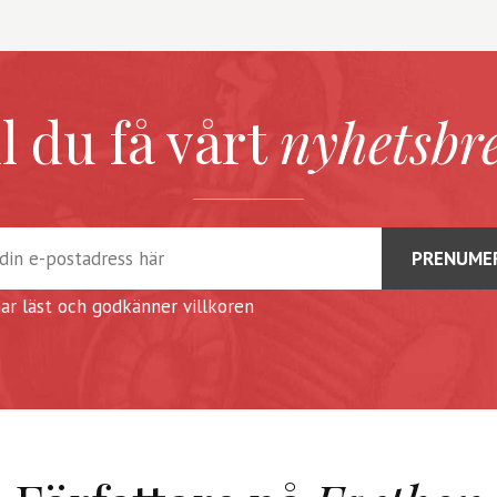
ll du få vårt
nyhetsbr
har läst och godkänner
villkoren