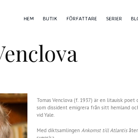
HEM
BUTIK
FÖRFATTARE
SERIER
BL
Venclova
Tomas Venclova (f. 1937) är en litauisk poet 
som dissident emigrera från sitt hemland och 
vid Yale.
Med diktsamlingen
Ankomst till Atlantis
åte
svenska.