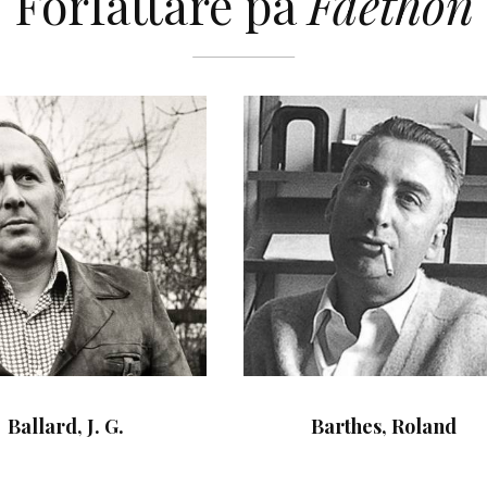
Författare på
Faethon
Ballard, J. G.
Barthes, Roland