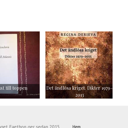
t till toppen
Det ändlösa kriget. Dikter 1979–
2013
aget Faethon ger sedan 2015
Hem