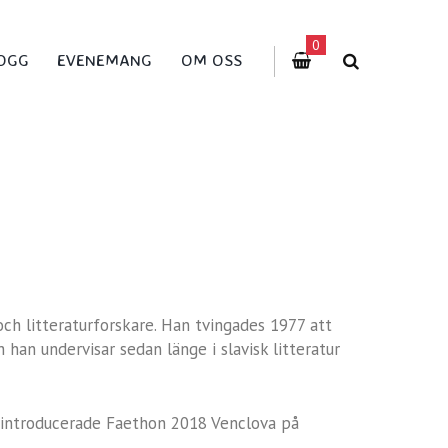
0
OGG
EVENEMANG
OM OSS
och litteraturforskare. Han tvingades 1977 att
han undervisar sedan länge i slavisk litteratur
rintroducerade Faethon 2018 Venclova på