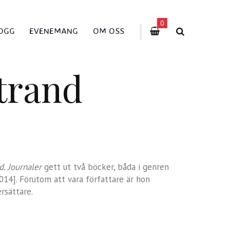
0
OGG
EVENEMANG
OM OSS
trand
d. Journaler
gett ut två böcker, båda i genren
014]. Förutom att vara författare är hon
rsättare.