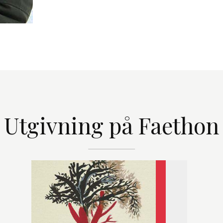
Utgivning på Faethon
Medeltid. J
Lyrik
,
Poes
Medeltid. J