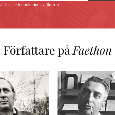
har läst och godkänner
villkoren
Författare på
Faethon