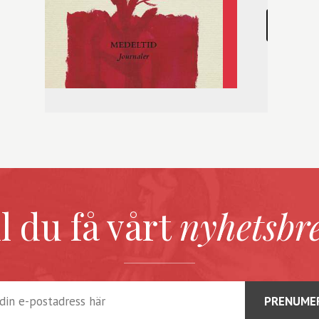
LEARN
ll du få vårt
nyhetsbr