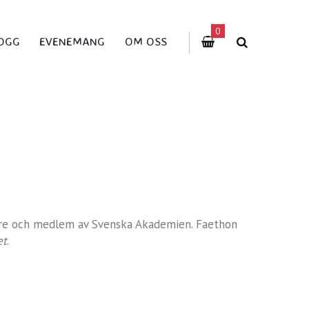
0
OGG
EVENEMANG
OM OSS
kare och medlem av Svenska Akademien. Faethon
et
.