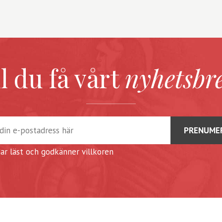
ll du få vårt
nyhetsbr
har läst och godkänner
villkoren