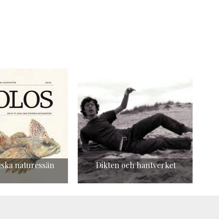
ska naturessän
Dikten och hantverket